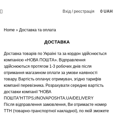
Доступна оплата картою "Пакунок малюка" та 7000 грн
Вхід / реєстрація
0
UAH
Home
»
Доставка та оплата
ДОСТАВКА
Доставка товарів по Україні та за кордон здійснюється
компанією «НОВА ПОШТА». Відправлення
здійснюються протягом 1-3 робочих днів після
отримання магазином оплати за умови наявності
товару. Вартість оплачує отримувач, згідно тарифів
компанії перевізника. Розрахувати середню вартість
доставки компанії “НОВА
ПОШТА”HTTPS://NOVAPOSHTA.UA/DELIVERY
Після відправлення замовлення, Ви отримаєте номер
ТТН (товарно-транспортної накладної), по якій зможете