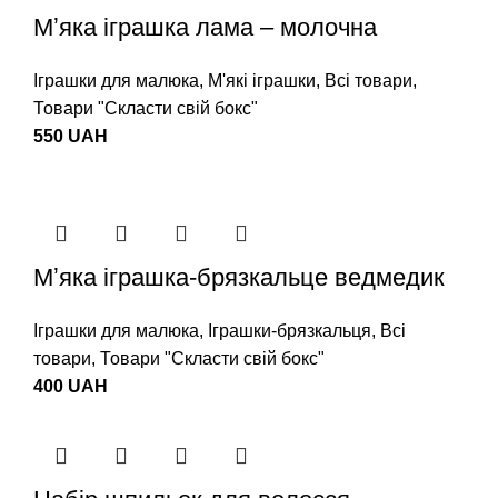
Мʼяка іграшка лама – молочна
Іграшки для малюка
,
М'які іграшки
,
Всі товари
,
Товари "Cкласти свій бокс"
550
UAH
Мʼяка іграшка-брязкальце ведмедик
Іграшки для малюка
,
Іграшки-брязкальця
,
Всі
товари
,
Товари "Cкласти свій бокс"
400
UAH