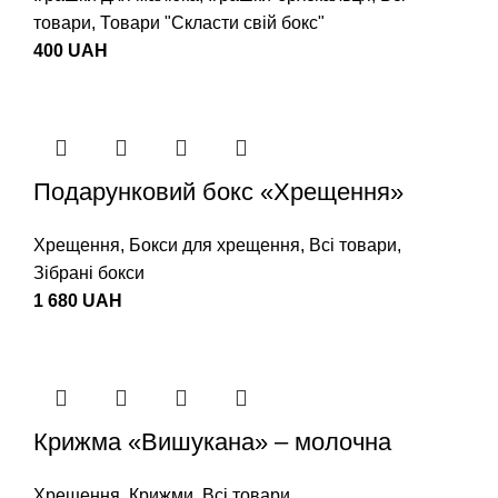
товари
,
Товари "Cкласти свій бокс"
400
UAH
Подарунковий бокс «Хрещення»
Хрещення
,
Бокси для хрещення
,
Всі товари
,
Зібрані бокси
1 680
UAH
Крижма «Вишукана» – молочна
Хрещення
,
Крижми
,
Всі товари