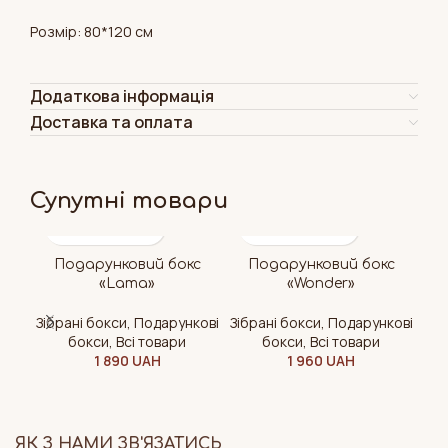
Розмір: 80*120 см
Додаткова інформація
Доставка та оплата
Супутні товари
Подарунковий бокс
Подарунковий бокс
«Lama»
«Wonder»
Зібрані бокси
,
Подарункові
Зібрані бокси
,
Подарункові
Зіб
бокси
,
Всі товари
бокси
,
Всі товари
1 890
UAH
1 960
UAH
ЯК З НАМИ ЗВ'ЯЗАТИСЬ