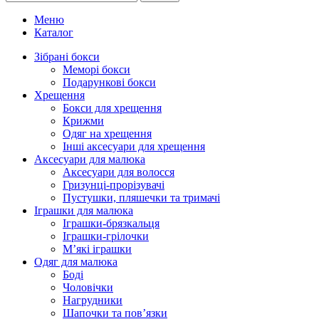
Меню
Каталог
Зібрані бокси
Меморі бокси
Подарункові бокси
Хрещення
Бокси для хрещення
Крижми
Одяг на хрещення
Інші аксесуари для хрещення
Аксесуари для малюка
Аксесуари для волосся
Гризунці-прорізувачі
Пустушки, пляшечки та тримачі
Іграшки для малюка
Іграшки-брязкальця
Іграшки-грілочки
М’які іграшки
Одяг для малюка
Боді
Чоловічки
Нагрудники
Шапочки та пов’язки