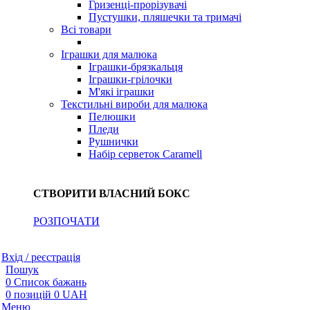
Гризенці-прорізувачі
Пустушки, пляшечки та тримачі
Всі товари
Іграшки для малюка
Іграшки-брязкальця
Іграшки-грілочки
М'які іграшки
Текстильні вироби для малюка
Пелюшки
Пледи
Рушнички
Набір серветок Caramell
СТВОРИТИ ВЛАСНИЙ БОКС
РОЗПОЧАТИ
Вхід / реєстрація
Пошук
0
Список бажань
0
позицій
0
UAH
Меню