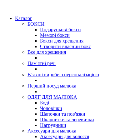
Доступна оплата картою "Пакунок малюка" та 7000 грн
Каталог
БОКСИ
Подарункові бокси
Меморі бокси
Бокси для хрещення
Створити власний бокс
Все для хрещення
Пам'ятні речі
Вʼязані вироби з персоналізацією
Перший посуд малюка
ОДЯГ ДЛЯ МАЛЮКА
Боді
Чоловічки
Шапочки та пов'язки
Шкарпетки та черевички
Нагрудники
Аксесуари для малюка
Аксесуари для волосся