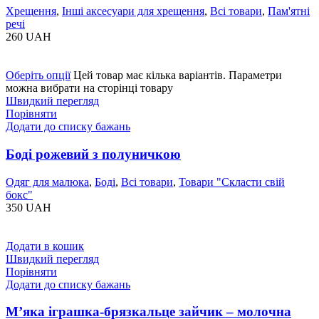
Хрещення
,
Інші аксесуари для хрещення
,
Всі товари
,
Пам'ятні
речі
260
UAH
Оберіть опції
Цей товар має кілька варіантів. Параметри
можна вибрати на сторінці товару
Швидкий перегляд
Порівняти
Додати до списку бажань
Боді рожевий з полуничкою
Одяг для малюка
,
Боді
,
Всі товари
,
Товари "Cкласти свій
бокс"
350
UAH
Додати в кошик
Швидкий перегляд
Порівняти
Додати до списку бажань
Мʼяка іграшка-брязкальце зайчик – молочна