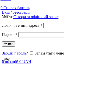
0
Список бажань
Вхід / реєстрація
Увійти
Створити обліковий запис
Логін чи e-mail адреса
*
Пароль
*
Увійти
Забули пароль?
Запам'ятати мене
-15%
0
позицій
0
UAH