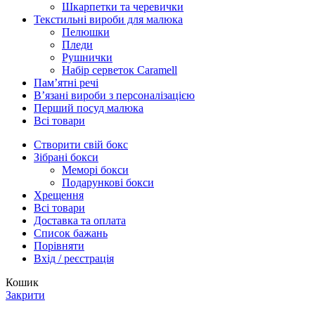
Шкарпетки та черевички
Текстильні вироби для малюка
Пелюшки
Пледи
Рушнички
Набір серветок Caramell
Пам’ятні речі
Вʼязані вироби з персоналізацією
Перший посуд малюка
Всі товари
Створити свій бокс
Зібрані бокси
Меморі бокси
Подарункові бокси
Хрещення
Всі товари
Доставка та оплата
Список бажань
Порівняти
Вхід / реєстрація
Кошик
Закрити