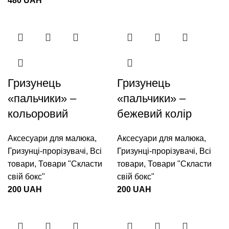
480
UAH
Гризунець
Гризунець
«пальчики» –
«пальчики» –
кольоровий
бежевий колір
Аксесуари для малюка
,
Аксесуари для малюка
,
Гризунці-прорізувачі
,
Всі
Гризунці-прорізувачі
,
Всі
товари
,
Товари "Cкласти
товари
,
Товари "Cкласти
свій бокс"
свій бокс"
200
UAH
200
UAH