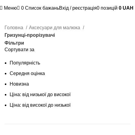
Доступна оплата картою "Пакунок малюка" та 7000 грн
Меню
0
Список бажань
Вхід / реєстрація
0
позицій
0
UAH
Головна
Аксесуари для малюка
Гризунці-прорізувачі
Фільтри
Сортувати за
Популярність
Середня оцінка
Новизна
Ціна: від низької до високої
Ціна: від високої до низької