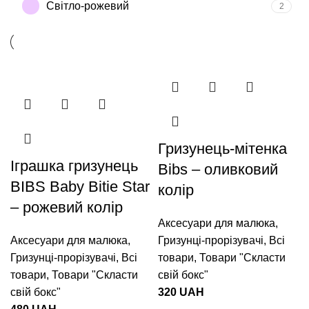
Світло-рожевий
2
Гризунець-мітенка
Іграшка гризунець
Bibs – оливковий
BIBS Baby Bitie Star
колір
– рожевий колір
Аксесуари для малюка
,
Аксесуари для малюка
,
Гризунці-прорізувачі
,
Всі
Гризунці-прорізувачі
,
Всі
товари
,
Товари "Cкласти
товари
,
Товари "Cкласти
свій бокс"
свій бокс"
320
UAH