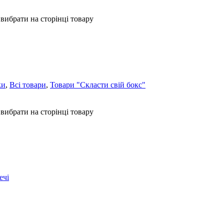
вибрати на сторінці товару
ки
,
Всі товари
,
Товари "Cкласти свій бокс"
вибрати на сторінці товару
ечі