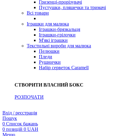
Гризенці-прорізувачі
Пустушки, пляшечки та тримачі
Всі товари
Іграшки для малюка
Іграшки-брязкальця
Іграшки-грілочки
М'які іграшки
Текстильні вироби для малюка
Пелюшки
Пледи
Рушнички
Набір серветок Caramell
СТВОРИТИ ВЛАСНИЙ БОКС
РОЗПОЧАТИ
Вхід / реєстрація
Пошук
0
Список бажань
0
позицій
0
UAH
Меню