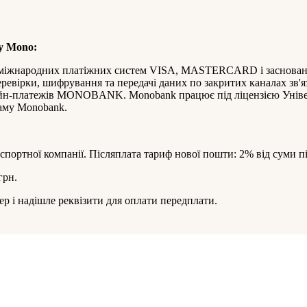
by Mono:
ил міжнародних платіжних систем VISА, MASTERCARD і заснован
ревірки, шифрування та передачі даних по закритих каналах зв'я
-платежів MONOBANK. Monobank працює під ліцензією Універсал
граму Monobank.
нспортної компанії. Післяплата тариф нової пошти: 2% від суми п
грн.
р і надішле реквізити для оплати передплати.