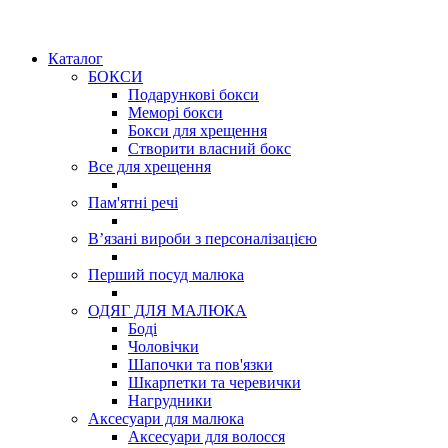
Каталог
БОКСИ
Подарункові бокси
Меморі бокси
Бокси для хрещення
Створити власний бокс
Все для хрещення
Пам'ятні речі
Вʼязані вироби з персоналізацією
Перший посуд малюка
ОДЯГ ДЛЯ МАЛЮКА
Боді
Чоловічки
Шапочки та пов'язки
Шкарпетки та черевички
Нагрудники
Аксесуари для малюка
Аксесуари для волосся