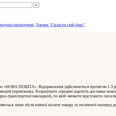
ризунці-прорізувачі
,
Товари "Cкласти свій бокс"
анією «НОВА ПОШТА». Відправлення здійснюються протягом 1-3 р
фів компанії перевізника. Розрахувати середню вартість дос
но-транспортної накладної), по якій зможете відстежити посилк
яються лише після повної оплати товару та оплаченої наперед д