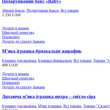
Подарунковий бокс «Baby»
Зібрані бокси
,
Подарункові бокси
,
Всі товари
2 250
UAH
Додати в кошик
Швидкий перегляд
Порівняти
Додати до списку бажань
Мʼяка іграшка-брязкальце жирафик
Іграшки для малюка
,
Іграшки-брязкальця
,
Всі товари
,
Товари "C
400
UAH
Додати в кошик
Швидкий перегляд
Порівняти
Додати до списку бажань
Дихаюча мʼяка іграшка видра – світло-сіра
Іграшки для малюка
,
М'які іграшки
,
Всі товари
,
Товари "Cкласт