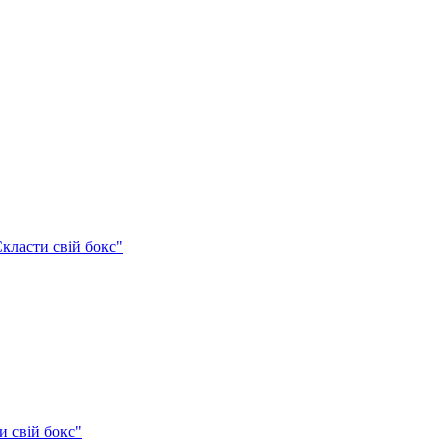
класти свій бокс"
и свій бокс"