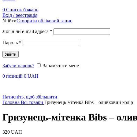
0
Список бажань
Вхід / реєстрація
Увійти
Створити обліковий запис
Логін чи e-mail адреса
*
Пароль
*
Увійти
Забули пароль?
Запам'ятати мене
0
позицій
0
UAH
Натисніть, щоб збільшити
Головна
Всі товари
Гризунець-мітенка Bibs – оливковий колір
Гризунець-мітенка Bibs – оли
320
UAH