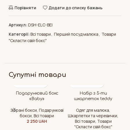
Порівняти
Додати до списку бажань
Артикул:
DSH-ELC-BEI
Категорії:
Всі товари
,
Перший посуд малюка
,
Товари
"Cкласти свій бокс"
Супутні товари
Подарунковий бокс
Набір з 5-ти
«Baby»
шкарпеток teddy
Зібрані бокси
,
Подарункові
Одяг для малюка
,
Хр
бокси
,
Всі товари
Шкарпетки та черевички
,
дл
2 250
UAH
Всі товари
,
Товари
"Cкласти свій бокс"