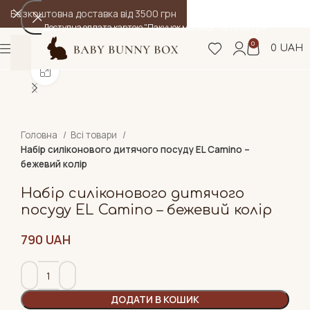
Безкоштовна доставка від 3500 грн
Доступна оплата картою "Пакунок малюка" та 7000 грн
0
0
UAH
Натисніть, щоб збільшити
Головна
Всі товари
Набір силіконового дитячого посуду EL Camino –
бежевий колір
Набір силіконового дитячого
посуду EL Camino – бежевий колір
790
UAH
ДОДАТИ В КОШИК