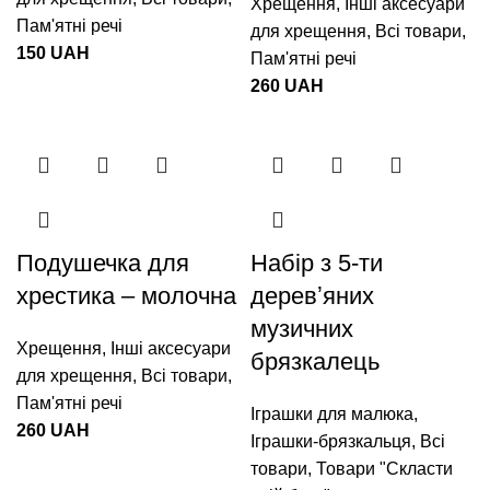
Хрещення
,
Інші аксесуари
Пам'ятні речі
для хрещення
,
Всі товари
,
150
UAH
Пам'ятні речі
260
UAH
Подушечка для
Набір з 5-ти
хрестика – молочна
деревʼяних
музичних
Хрещення
,
Інші аксесуари
брязкалець
для хрещення
,
Всі товари
,
Пам'ятні речі
Іграшки для малюка
,
260
UAH
Іграшки-брязкальця
,
Всі
товари
,
Товари "Cкласти