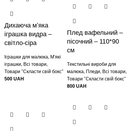
Дихаюча мʼяка
Плед вафельний –
іграшка видра –
пісочний – 110*90
світло-сіра
см
Іграшки для малюка
,
М'які
іграшки
,
Всі товари
,
Текстильні вироби для
Товари "Cкласти свій бокс"
малюка
,
Пледи
,
Всі товари
,
500
UAH
Товари "Cкласти свій бокс"
800
UAH