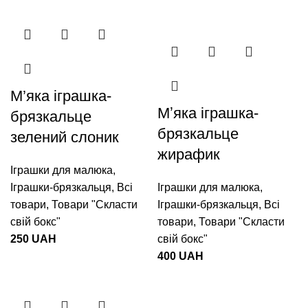
М’яка іграшка-
Мʼяка іграшка-
брязкальце
брязкальце
зелений слоник
жирафик
Іграшки для малюка
,
Іграшки-брязкальця
,
Всі
Іграшки для малюка
,
товари
,
Товари "Cкласти
Іграшки-брязкальця
,
Всі
свій бокс"
товари
,
Товари "Cкласти
250
UAH
свій бокс"
400
UAH