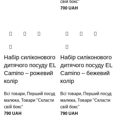
свій бокс"
700
UAH
Набір силіконового
Набір силіконового
дитячого посуду EL
дитячого посуду EL
Camino – рожевий
Camino – бежевий
колір
колір
Всі товари
,
Перший посуд
Всі товари
,
Перший посуд
малюка
,
Товари "Cкласти
малюка
,
Товари "Cкласти
свій бокс"
свій бокс"
790
UAH
790
UAH