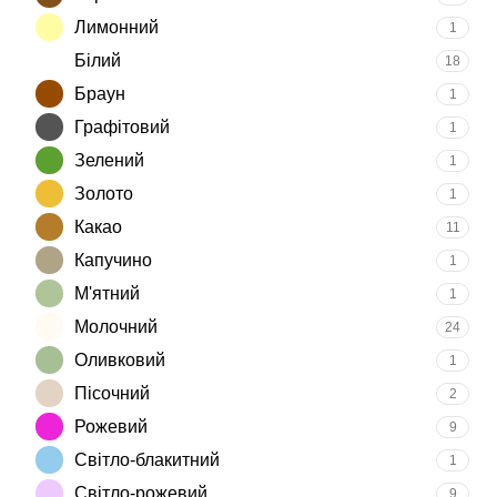
Лимонний
1
Білий
18
Браун
1
Графітовий
1
Зелений
1
Золото
1
Какао
11
Капучино
1
М'ятний
1
Молочний
24
Оливковий
1
Пісочний
2
Рожевий
9
Світло-блакитний
1
Світло-рожевий
9