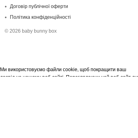
Договір публічної оферти
Політика конфіденційності
© 2026 baby bunny box
Безкоштовна доставка від 3500 грн
Ми використовуємо файли cookie, щоб покращити ваш
досвід на нашому веб-сайті. Переглядаючи цей веб-сайт, ви
погоджуєтеся на використання нами файлів cookie.
Прийняти
Пошук