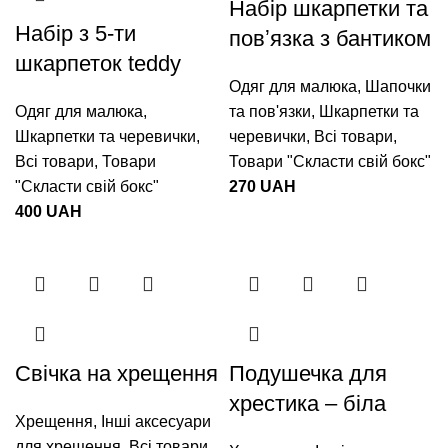
Набір шкарпетки та
Набір з 5-ти
повʼязка з бантиком
шкарпеток teddy
Одяг для малюка
,
Шапочки
Одяг для малюка
,
та пов'язки
,
Шкарпетки та
Шкарпетки та черевички
,
черевички
,
Всі товари
,
Всі товари
,
Товари
Товари "Cкласти свій бокс"
"Cкласти свій бокс"
270
UAH
400
UAH
Свічка на хрещення
Подушечка для
хрестика – біла
Хрещення
,
Інші аксесуари
для хрещення
,
Всі товари
,