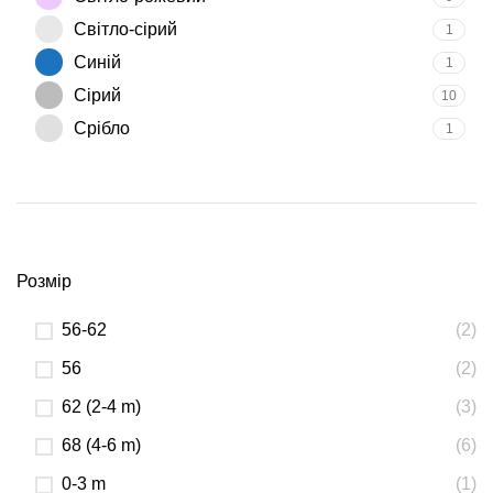
Світло-сірий
1
Синій
1
Сірий
10
Срібло
1
Розмір
56-62
(2)
56
(2)
62 (2-4 m)
(3)
68 (4-6 m)
(6)
0-3 m
(1)