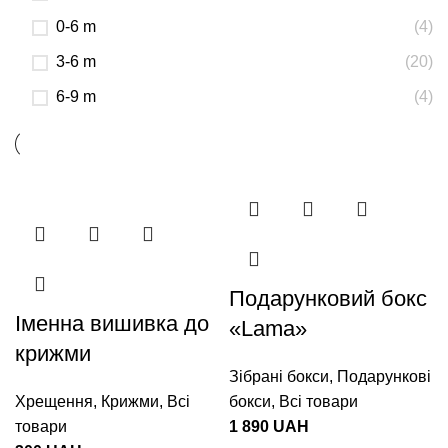
0-6 m
(4)
3-6 m
(20)
6-9 m
(4)
Подарунковий бокс
Іменна вишивка до
«Lama»
крижми
Зібрані бокси
,
Подарункові
Хрещення
,
Крижми
,
Всі
бокси
,
Всі товари
товари
1 890
UAH