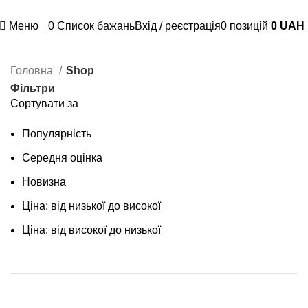
Доступна оплата картою "Пакунок малюка" та 7000 грн
Меню
0
Список бажань
Вхід / реєстрація
0
позицій
0
UAH
Головна
Shop
Фільтри
Сортувати за
Популярність
Середня оцінка
Новизна
Ціна: від низької до високої
Ціна: від високої до низької