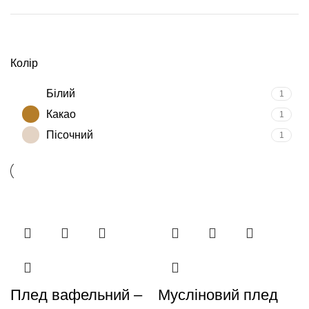
Колір
Білий
1
Какао
1
Пісочний
1
Плед вафельний –
Мусліновий плед