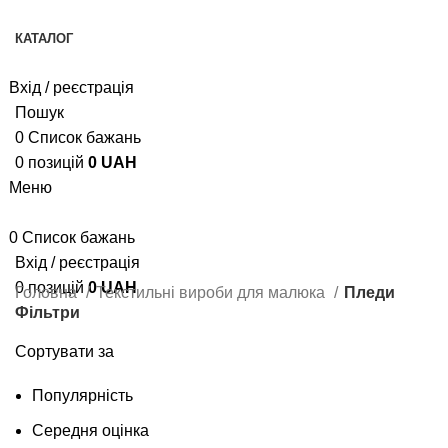
Доступна оплата картою "Пакунок малюка" та 7000 грн
КАТАЛОГ
Вхід / реєстрація
Пошук
0
Список бажань
0
позицій
0
UAH
Меню
0
Список бажань
Вхід / реєстрація
0
позицій
0
UAH
Головна
Текстильні вироби для малюка
Пледи
Фільтри
Сортувати за
Популярність
Середня оцінка