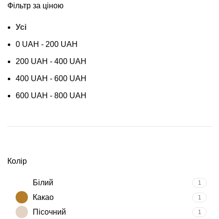
Фільтр за ціною
Усі
0
UAH
-
200
UAH
200
UAH
-
400
UAH
400
UAH
-
600
UAH
600
UAH
-
800
UAH
Колір
Білий
1
Какао
1
Пісочний
1