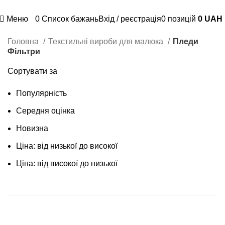
Доступна оплата картою "Пакунок малюка" та 7000 грн
Меню
0
Список бажань
Вхід / реєстрація
0
позицій
0
UAH
Головна
Текстильні вироби для малюка
Пледи
Фільтри
Сортувати за
Популярність
Середня оцінка
Новизна
Ціна: від низької до високої
Ціна: від високої до низької