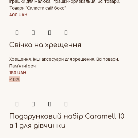
Іграшки для малюка
,
Іграшки-брязкальця
,
Всі товари
,
Товари "Cкласти свій бокс"
400
UAH
Свічка на хрещення
Хрещення
,
Інші аксесуари для хрещення
,
Всі товари
,
Пам'ятні речі
150
UAH
-10%
Подарунковий набір Caramell 10
в 1 для дівчинки