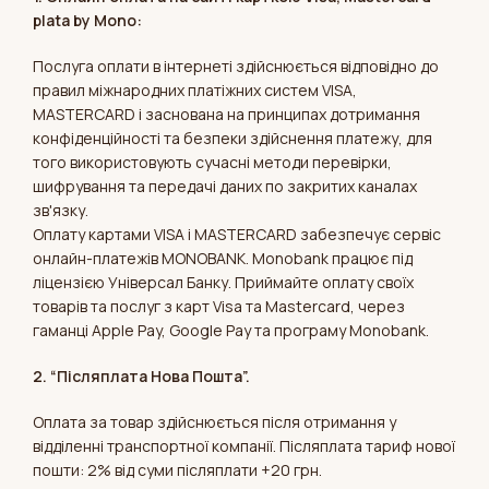
plata by Mono:
Послуга оплати в інтернеті здійснюється відповідно до
правил міжнародних платіжних систем VISА,
MASTERCARD і заснована на принципах дотримання
конфіденційності та безпеки здійснення платежу, для
того використовують сучасні методи перевірки,
шифрування та передачі даних по закритих каналах
зв'язку.
Оплату картами VISА і MASTERCARD забезпечує сервіс
онлайн-платежів MONOBANK. Monobank працює під
ліцензією Універсал Банку. Приймайте оплату своїх
товарів та послуг з карт Visa та Mastercard, через
гаманці Apple Pay, Google Pay та програму Monobank.
2. “Післяплата Нова Пошта”.
Оплата за товар здійснюється після отримання у
відділенні транспортної компанії. Післяплата тариф нової
пошти: 2% від суми післяплати +20 грн.