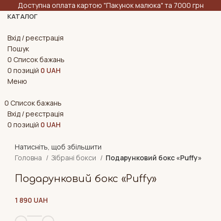
Доступна оплата картою "Пакунок малюка" та 7000 грн
КАТАЛОГ
Вхід / реєстрація
Пошук
0
Список бажань
0
позицій
0
UAH
Меню
0
Список бажань
Вхід / реєстрація
0
позицій
0
UAH
Натисніть, щоб збільшити
Головна
Зібрані бокси
Подарунковий бокс «Puffy»
Подарунковий бокс «Puffy»
1 890
UAH